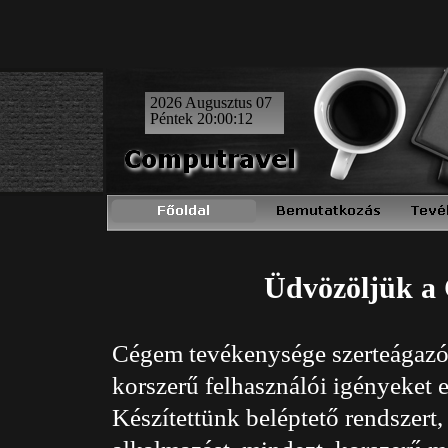
2026 Augusztus 07
Péntek
20:00:13
Üdvözöljük a 
Cégem tevékenysége szerteágazó.
korszerű felhasználói igényeket e
Készítettünk beléptető rendszert